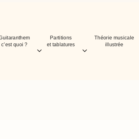
Guitaranthem
Partitions
Théorie musicale
c’est quoi ?
et tablatures
illustrée