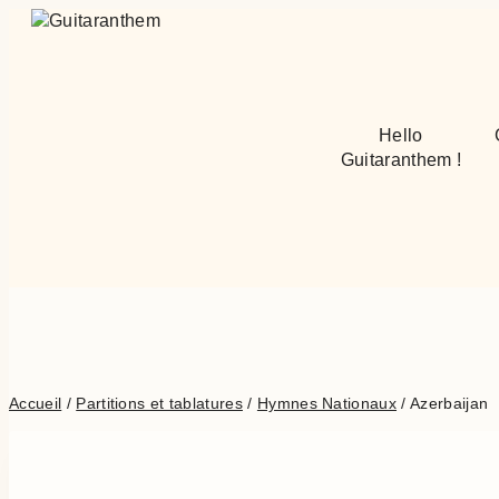
Aller
au
contenu
Hello
Guitaranthem !
Accueil
/
Partitions et tablatures
/
Hymnes Nationaux
/
Azerbaijan