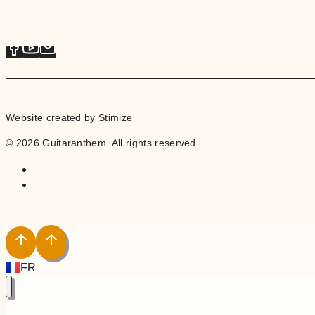
Website created by
Stimize
© 2026 Guitaranthem. All rights reserved.
EN
FR
IT
ES
NL