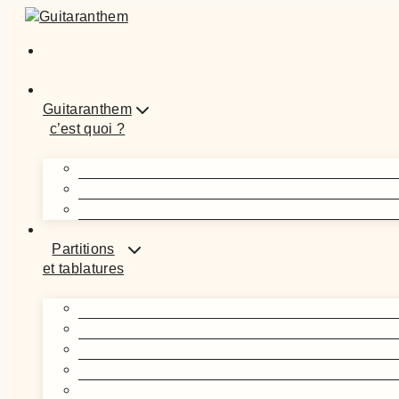
Aller
au
contenu
Guitaranthem
c’est quoi ?
Partitions
et tablatures