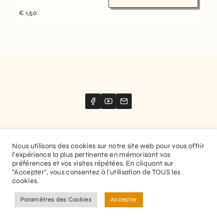
€
1,50
Nous utilisons des cookies sur notre site web pour vous offrir
l'expérience la plus pertinente en mémorisant vos
Website created by
Stimize
préférences et vos visites répétées. En cliquant sur
"Accepter", vous consentez à l'utilisation de TOUS les
© 2026 Guitaranthem. All rights reserved.
cookies.
Privacy Policy
Terms and Conditions
Paramètres des Cookies
Accepter
EN
FR