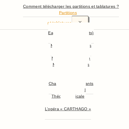
En détail
Comment télécharger les partitions et tablatures ?
Partitions
et tablatures
Easy Guitar (débutants)
Hymnes Nationaux
Musiques Françaises
Musiques Anglaises
Musiques du Monde
Musiques Célèbres
Musiques de Film
Musiques Classiques
Chansons pour Enfants
Chants de Noël
Théorie musicale
illustrée
L’opéra « CARTHAGO »