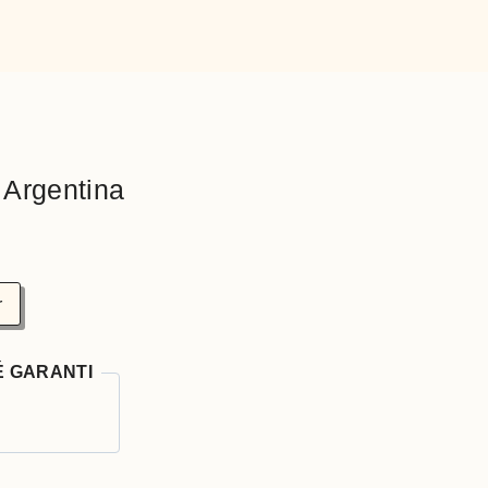
 Argentina
r
É GARANTI