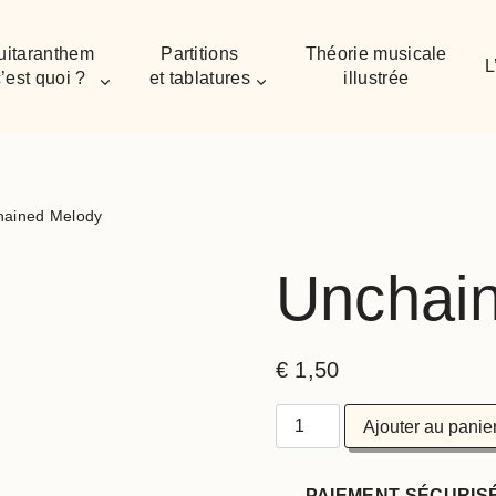
uitaranthem
Partitions
Théorie musicale
L
’est quoi ?
et tablatures
illustrée
hained Melody
Unchai
€
1,50
Ajouter au panie
PAIEMENT SÉCURIS