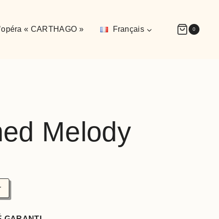
’opéra « CARTHAGO »
Français
0
ned Melody
r
É GARANTI