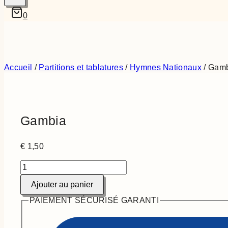
0
Accueil
/
Partitions et tablatures
/
Hymnes Nationaux
/
Gamb
Gambia
€
1,50
quantité
de
Ajouter au panier
Gambia
PAIEMENT SÉCURISÉ GARANTI