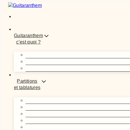
Aller
au
contenu
Guitaranthem
c’est quoi ?
Partitions
et tablatures