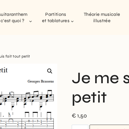
uitaranthem
Partitions
Théorie musicale
c’est quoi ?
et tablatures
illustrée
is fait tout petit
Je me s
petit
€
1,50