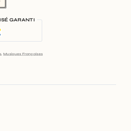
r
ISÉ GARANTI
s
,
Musiques Françaises