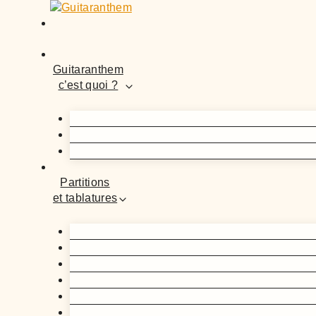
Aller
au
contenu
Guitaranthem
c’est quoi ?
Partitions
et tablatures