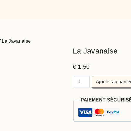
/
La Javanaise
La Javanaise
€
1,50
quantité
Ajouter au panie
de
La
Javanaise
PAIEMENT SÉCURIS