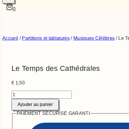
0
Accueil
/
Partitions et tablatures
/
Musiques Célèbres
/
Le T
Le Temps des Cathédrales
€
1,50
quantité
de
Ajouter au panier
Le
Temps
PAIEMENT SÉCURISÉ GARANTI
des
Cathédrales