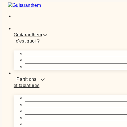
Aller
au
contenu
Guitaranthem
c’est quoi ?
Partitions
et tablatures