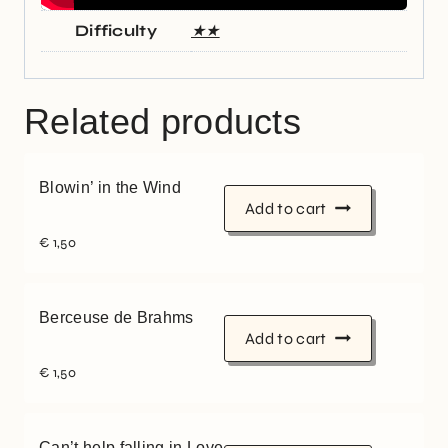
Difficulty
★★
Related products
Blowin’ in the Wind
Add to cart
€
1,50
Berceuse de Brahms
Add to cart
€
1,50
Can’t help falling in Love