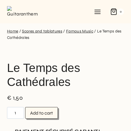
0
Home
/
Scores and tablatures
/
Famous Music
/
Le Temps des
Cathédrales
Le Temps des
Cathédrales
€
1,50
Add to cart