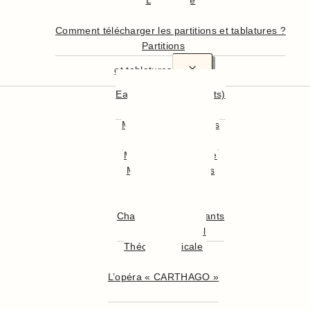
En résumé
En détail
Comment télécharger les partitions et tablatures ?
Partitions
et tablatures
Easy Guitar (débutants)
Hymnes Nationaux
Musiques Françaises
Musiques Anglaises
Musiques du Monde
Musiques Célèbres
Musiques de Film
Musiques Classiques
Chansons pour Enfants
Chants de Noël
Théorie musicale
illustrée
L’opéra « CARTHAGO »