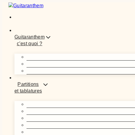
Aller
au
contenu
Guitaranthem
c’est quoi ?
Partitions
et tablatures