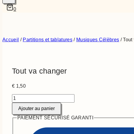
0
Accueil
/
Partitions et tablatures
/
Musiques Célèbres
/
Tout
Tout va changer
€
1,50
quantité
de
Ajouter au panier
Tout
va
PAIEMENT SÉCURISÉ GARANTI
changer