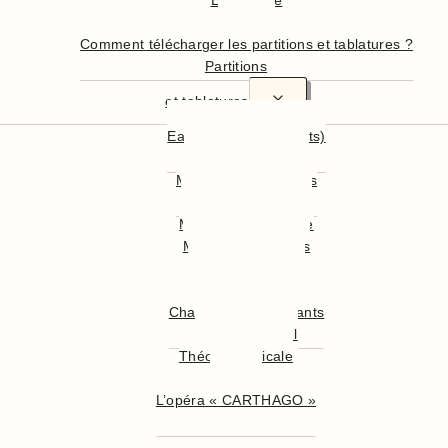
En résumé
En détail
Comment télécharger les partitions et tablatures ?
Partitions
et tablatures
Easy Guitar (débutants)
Hymnes Nationaux
Musiques Françaises
Musiques Anglaises
Musiques du Monde
Musiques Célèbres
Musiques de Film
Musiques Classiques
Chansons pour Enfants
Chants de Noël
Théorie musicale
illustrée
L’opéra « CARTHAGO »