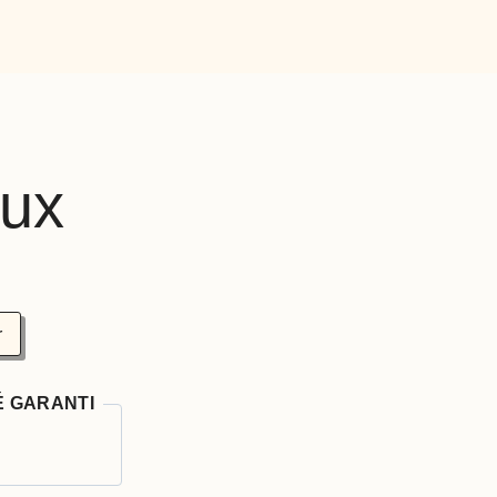
eux
r
É GARANTI