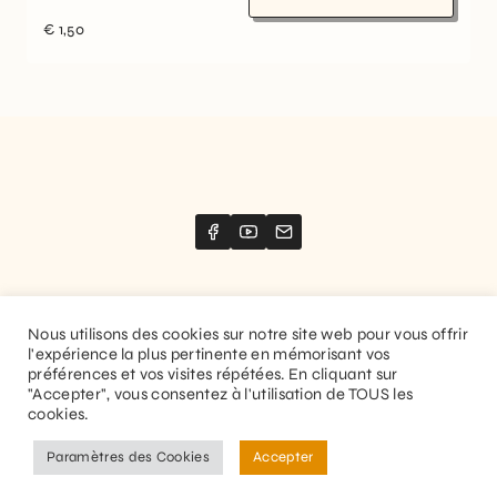
€
1,50
Nous utilisons des cookies sur notre site web pour vous offrir
l'expérience la plus pertinente en mémorisant vos
Website created by
Stimize
préférences et vos visites répétées. En cliquant sur
"Accepter", vous consentez à l'utilisation de TOUS les
© 2026 Guitaranthem. All rights reserved.
cookies.
Privacy Policy
Terms and Conditions
Paramètres des Cookies
Accepter
EN
FR