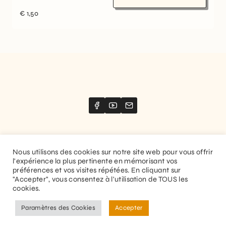
€
1,50
Nous utilisons des cookies sur notre site web pour vous offrir
l'expérience la plus pertinente en mémorisant vos
Website created by
Stimize
préférences et vos visites répétées. En cliquant sur
"Accepter", vous consentez à l'utilisation de TOUS les
© 2026 Guitaranthem. All rights reserved.
cookies.
Privacy Policy
Terms and Conditions
Paramètres des Cookies
Accepter
EN
FR