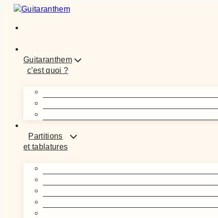
Aller
au
contenu
Guitaranthem
c’est quoi ?
Partitions
et tablatures