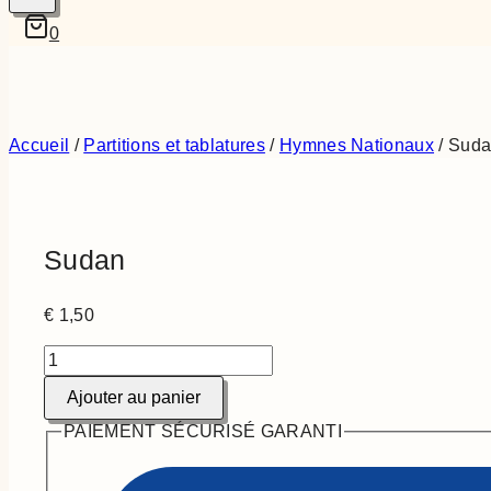
0
Accueil
/
Partitions et tablatures
/
Hymnes Nationaux
/
Suda
Sudan
€
1,50
quantité
de
Ajouter au panier
Sudan
PAIEMENT SÉCURISÉ GARANTI