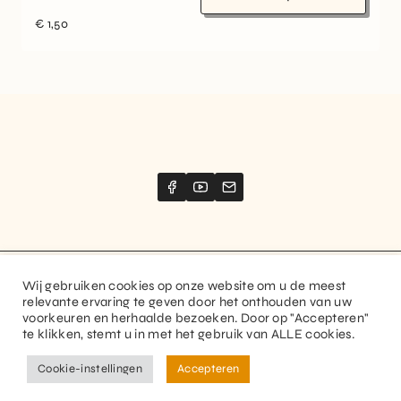
€
1,50
Wij gebruiken cookies op onze website om u de meest
Website created by
Stimize
relevante ervaring te geven door het onthouden van uw
voorkeuren en herhaalde bezoeken. Door op "Accepteren"
© 2026 Guitaranthem. All rights reserved.
te klikken, stemt u in met het gebruik van ALLE cookies.
Privacy Policy
Terms and Conditions
Cookie-instellingen
Accepteren
FR
NL