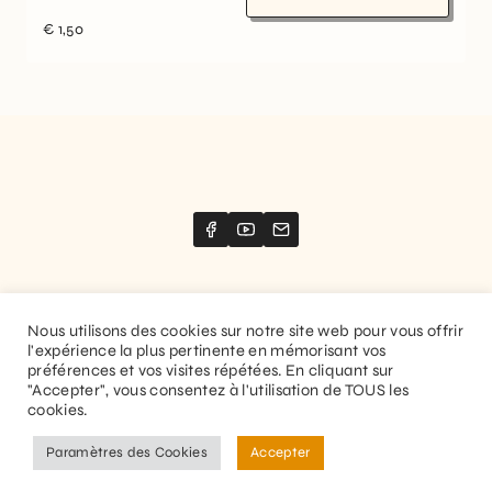
€
1,50
Nous utilisons des cookies sur notre site web pour vous offrir
l'expérience la plus pertinente en mémorisant vos
Website created by
Stimize
préférences et vos visites répétées. En cliquant sur
"Accepter", vous consentez à l'utilisation de TOUS les
© 2026 Guitaranthem. All rights reserved.
cookies.
Privacy Policy
Terms and Conditions
Paramètres des Cookies
Accepter
EN
FR