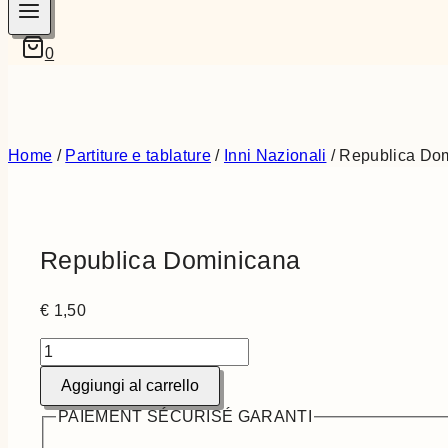
0
Home
/
Partiture e tablature
/
Inni Nazionali
/
Republica Do
Republica Dominicana
€
1,50
Republica
Dominicana
Aggiungi al carrello
quantità
PAIEMENT SÉCURISÉ GARANTI