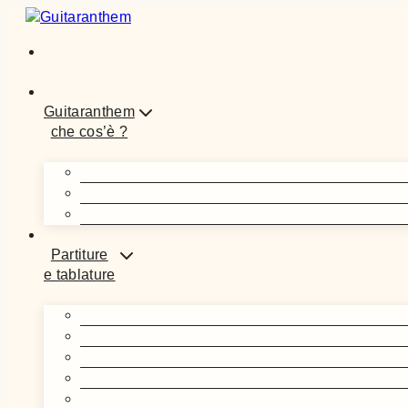
Salta
al
contenuto
Guitaranthem
che cos’è ?
Partiture
e tablature