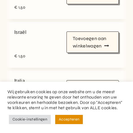
€
1,50
Israël
Toevoegen aan
winkelwagen
€
1,50
Italia
Toevoegen aan
Wij gebruiken cookies op onze website om u de meest
winkelwagen
relevante ervaring te geven door het onthouden van uw
voorkeuren en herhaalde bezoeken. Door op "Accepteren"
€
1,50
te klikken, stemt u in met het gebruik van ALLE cookies.
Cookie-instellingen
Accepteren
FR
NL
Jamaica