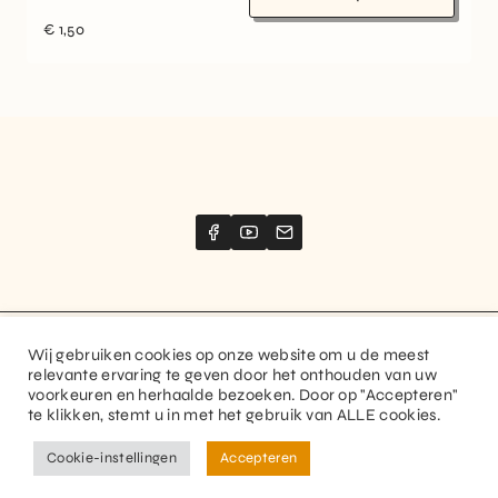
€
1,50
Wij gebruiken cookies op onze website om u de meest
Website created by
Stimize
relevante ervaring te geven door het onthouden van uw
voorkeuren en herhaalde bezoeken. Door op "Accepteren"
© 2026 Guitaranthem. All rights reserved.
te klikken, stemt u in met het gebruik van ALLE cookies.
Privacy Policy
Terms and Conditions
Cookie-instellingen
Accepteren
FR
NL