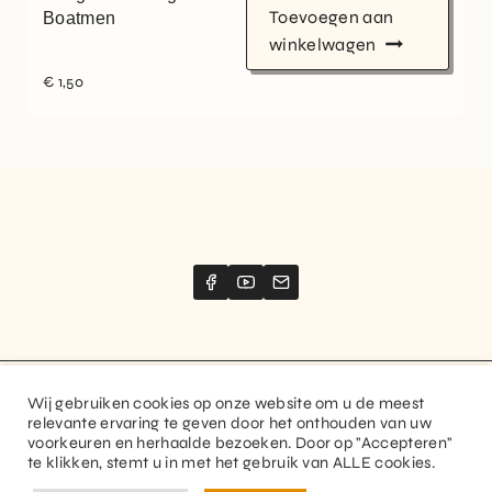
Toevoegen aan
Boatmen
winkelwagen
€
1,50
Wij gebruiken cookies op onze website om u de meest
Website created by
Stimize
relevante ervaring te geven door het onthouden van uw
voorkeuren en herhaalde bezoeken. Door op "Accepteren"
© 2026 Guitaranthem. All rights reserved.
te klikken, stemt u in met het gebruik van ALLE cookies.