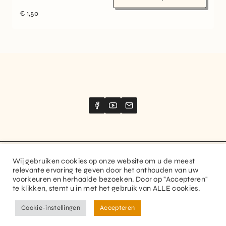
€
1,50
Wij gebruiken cookies op onze website om u de meest
Website created by
Stimize
relevante ervaring te geven door het onthouden van uw
voorkeuren en herhaalde bezoeken. Door op "Accepteren"
© 2026 Guitaranthem. All rights reserved.
te klikken, stemt u in met het gebruik van ALLE cookies.
Privacy Policy
Terms and Conditions
Cookie-instellingen
Accepteren
FR
NL