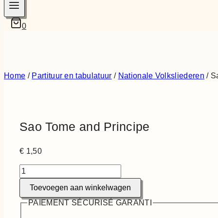
0
Home
/
Partituur en tabulatuur
/
Nationale Volksliederen
/
S
Sao Tome and Principe
€
1,50
Sao
Tome
Toevoegen aan winkelwagen
and
Principe
PAIEMENT SÉCURISÉ GARANTI
aantal