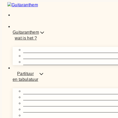
Doorgaan
naar
inhoud
Guitaranthem
wat is het ?
Partituur
en tabulatuur