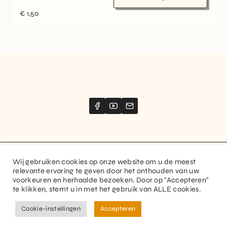
€
1,50
Wij gebruiken cookies op onze website om u de meest
Website created by
Stimize
relevante ervaring te geven door het onthouden van uw
voorkeuren en herhaalde bezoeken. Door op "Accepteren"
© 2026 Guitaranthem. All rights reserved.
te klikken, stemt u in met het gebruik van ALLE cookies.
Privacy Policy
Terms and Conditions
Cookie-instellingen
Accepteren
FR
NL