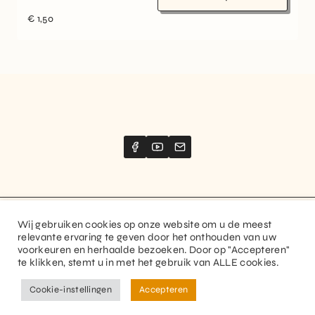
€
1,50
Wij gebruiken cookies op onze website om u de meest
Website created by
Stimize
relevante ervaring te geven door het onthouden van uw
voorkeuren en herhaalde bezoeken. Door op "Accepteren"
© 2026 Guitaranthem. All rights reserved.
te klikken, stemt u in met het gebruik van ALLE cookies.
Privacy Policy
Terms and Conditions
Cookie-instellingen
Accepteren
FR
NL