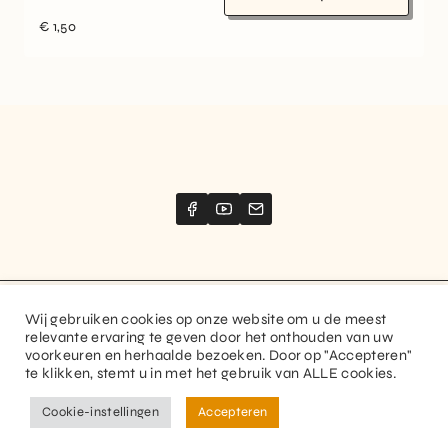
€
1,50
Wij gebruiken cookies op onze website om u de meest
Website created by
Stimize
relevante ervaring te geven door het onthouden van uw
voorkeuren en herhaalde bezoeken. Door op "Accepteren"
© 2026 Guitaranthem. All rights reserved.
te klikken, stemt u in met het gebruik van ALLE cookies.
Privacy Policy
Terms and Conditions
Cookie-instellingen
Accepteren
FR
NL