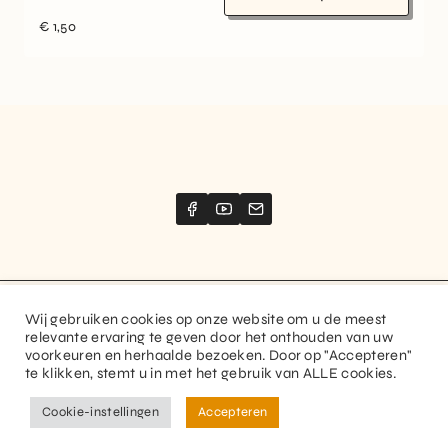
€
1,50
Wij gebruiken cookies op onze website om u de meest
Website created by
Stimize
relevante ervaring te geven door het onthouden van uw
voorkeuren en herhaalde bezoeken. Door op "Accepteren"
© 2026 Guitaranthem. All rights reserved.
te klikken, stemt u in met het gebruik van ALLE cookies.
Privacy Policy
Terms and Conditions
Cookie-instellingen
Accepteren
FR
NL