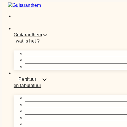
Doorgaan
naar
inhoud
Guitaranthem
wat is het ?
Partituur
en tabulatuur