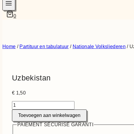
0
Home
/
Partituur en tabulatuur
/
Nationale Volksliederen
/
U
Uzbekistan
€
1,50
Uzbekistan
aantal
Toevoegen aan winkelwagen
PAIEMENT SÉCURISÉ GARANTI