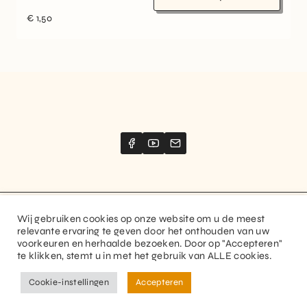
€
1,50
Wij gebruiken cookies op onze website om u de meest
Website created by
Stimize
relevante ervaring te geven door het onthouden van uw
voorkeuren en herhaalde bezoeken. Door op "Accepteren"
© 2026 Guitaranthem. All rights reserved.
te klikken, stemt u in met het gebruik van ALLE cookies.
Privacy Policy
Terms and Conditions
Cookie-instellingen
Accepteren
FR
NL