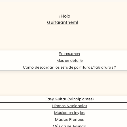
¡Hola
Guitaranthem!
En resumen
Más en detalle
Como descargar los sets de partituras/tablaturas ?
Easy Guitar (principiantes)
Himnos Nacionales
Música en Ingles
Música Francés
Música del Mundo