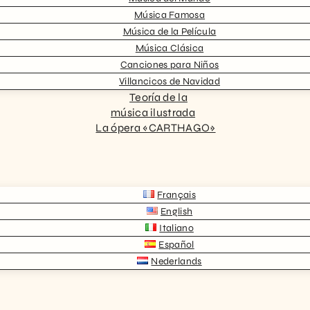
Música Famosa
Música de la Película
Música Clásica
Canciones para Niños
Villancicos de Navidad
Teoría de la
música ilustrada
La ópera «CARTHAGO»
Français
English
Italiano
Español
Nederlands