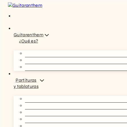
Saltar
al
contenido
Guitarenthem
¿Qué es?
Partituras
y tablaturas