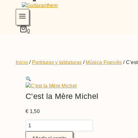
0
Inicio
/
Partituras y tablaturas
/
Música Francés
/
C’est
C’est la Mère Michel
€
1,50
C'est
la
Mère