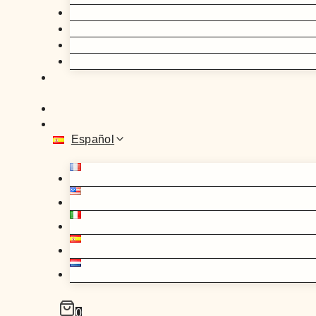
Español
0