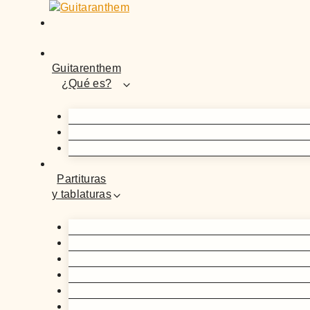
Saltar
al
contenido
Guitarenthem
¿Qué es?
Partituras
y tablaturas