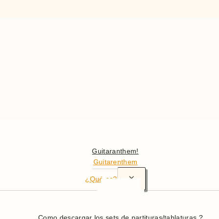
¡Hola
Guitaranthem!
Guitarenthem
Alternar
¿Qué es?
menú
En resumen
hijo
Más en detalle
Como descargar los sets de partituras/tablaturas ?