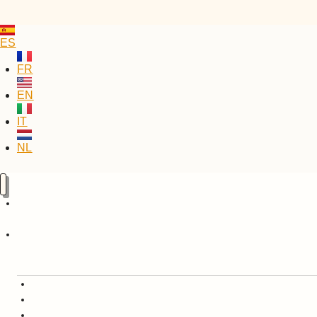
ES
FR
EN
IT
NL