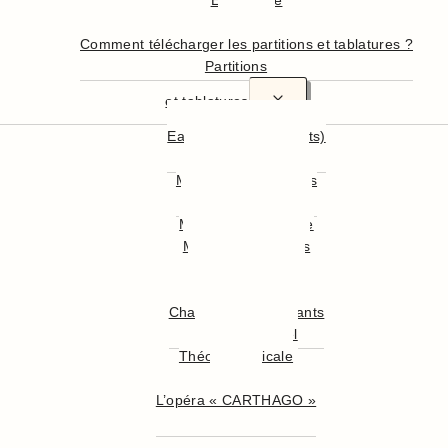
En résumé
En détail
Comment télécharger les partitions et tablatures ?
Partitions
et tablatures
Easy Guitar (débutants)
Hymnes Nationaux
Musiques Françaises
Musiques Anglaises
Musiques du Monde
Musiques Célèbres
Musiques de Film
Musiques Classiques
Chansons pour Enfants
Chants de Noël
Théorie musicale
illustrée
L’opéra « CARTHAGO »