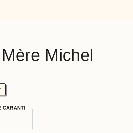
 Mère Michel
r
É GARANTI