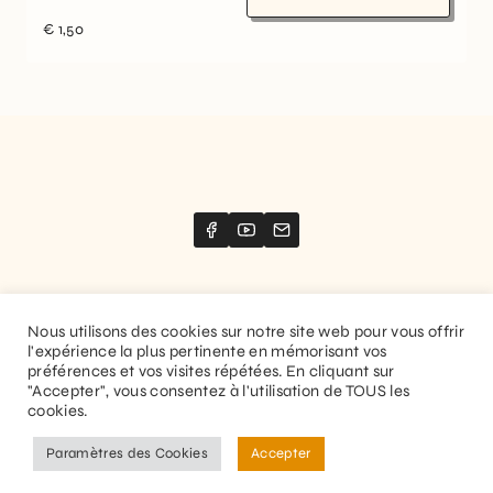
€
1,50
Nous utilisons des cookies sur notre site web pour vous offrir
l'expérience la plus pertinente en mémorisant vos
Website created by
Stimize
préférences et vos visites répétées. En cliquant sur
"Accepter", vous consentez à l'utilisation de TOUS les
© 2026 Guitaranthem. All rights reserved.
cookies.
Privacy Policy
Terms and Conditions
Paramètres des Cookies
Accepter
EN
FR