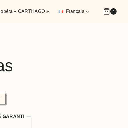
’opéra « CARTHAGO »
Français
0
as
r
É GARANTI