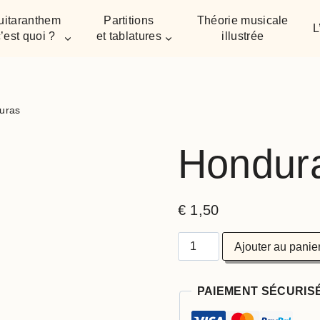
uitaranthem
Partitions
Théorie musicale
L
’est quoi ?
et tablatures
illustrée
uras
Hondur
€
1,50
Ajouter au panie
PAIEMENT SÉCURIS