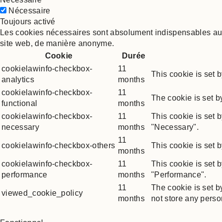
Nécessaire
Toujours activé
Les cookies nécessaires sont absolument indispensables au b
site web, de manière anonyme.
Cookie
Durée
cookielawinfo-checkbox-
11
This cookie is set 
analytics
months
cookielawinfo-checkbox-
11
The cookie is set b
functional
months
cookielawinfo-checkbox-
11
This cookie is set 
necessary
months
"Necessary".
11
cookielawinfo-checkbox-others
This cookie is set 
months
cookielawinfo-checkbox-
11
This cookie is set 
performance
months
"Performance".
11
The cookie is set b
viewed_cookie_policy
months
not store any perso