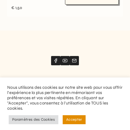
€
1,50
Nous utilisons des cookies sur notre site web pour vous offrir
l'expérience la plus pertinente en mémorisant vos
Website created by
Stimize
préférences et vos visites répétées. En cliquant sur
"Accepter", vous consentez à l'utilisation de TOUS les
© 2026 Guitaranthem. All rights reserved.
cookies.
Privacy Policy
Terms and Conditions
Paramètres des Cookies
Accepter
EN
FR