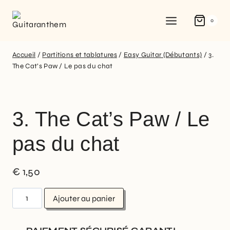
0
Accueil
/
Partitions et tablatures
/
Easy Guitar (Débutants)
/
3.
The Cat’s Paw / Le pas du chat
3. The Cat’s Paw / Le
pas du chat
€
1,50
Ajouter au panier