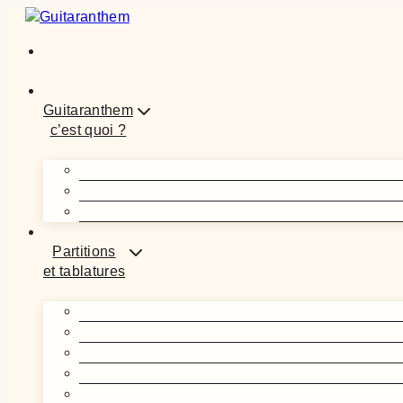
Aller
au
contenu
Guitaranthem
c’est quoi ?
Partitions
et tablatures