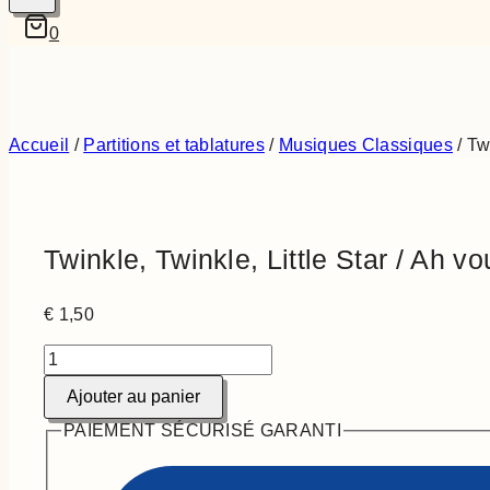
0
Accueil
/
Partitions et tablatures
/
Musiques Classiques
/
Tw
Twinkle, Twinkle, Little Star / Ah v
€
1,50
quantité
de
Ajouter au panier
Twinkle,
Twinkle,
PAIEMENT SÉCURISÉ GARANTI
Little
Star