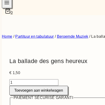
0
Home
/
Partituur en tabulatuur
/
Beroemde Muziek
/
La ball
La ballade des gens heureux
€
1,50
La
ballade
Toevoegen aan winkelwagen
des
gens
PAIEMENT SÉCURISÉ GARANTI
heureux