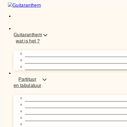
Doorgaan
naar
inhoud
Guitaranthem
wat is het ?
Partituur
en tabulatuur