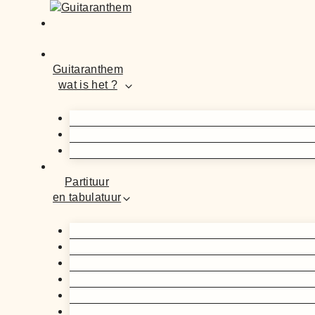
Guitaranthem
wat is het ?
Partituur
en tabulatuur