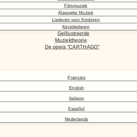
Filmmuziek
Klassieke Muziek
Liederen voor Kinderen
Kerstliederen
Geïllustreerde
Muziektheorie
De opera “CARTHAGO”
Français
English
Italiano
Español
Nederlands