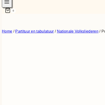
0
Home
/
Partituur en tabulatuur
/
Nationale Volksliederen
/
P