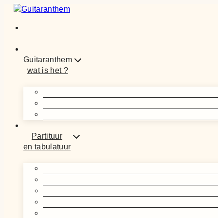
Guitaranthem
wat is het ?
Partituur
en tabulatuur