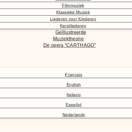
Filmmuziek
Klassieke Muziek
Liederen voor Kinderen
Kerstliederen
Geïllustreerde
Muziektheorie
De opera “CARTHAGO”
Français
English
Italiano
Español
Nederlands