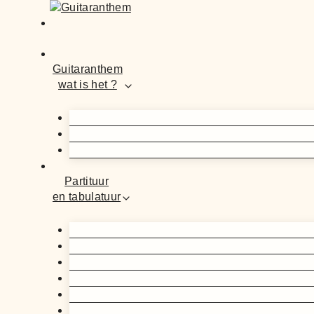
Guitaranthem
wat is het ?
Partituur
en tabulatuur