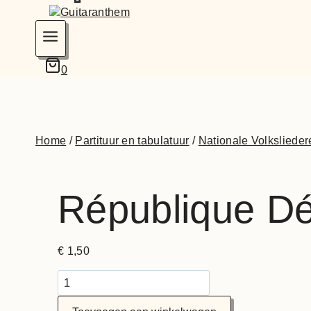
0
Home
/
Partituur en tabulatuur
/
Nationale Volkslieder
République D
€
1,50