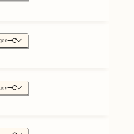
gen
gen