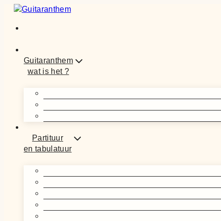
Doorgaan
naar
inhoud
Guitaranthem
wat is het ?
Partituur
en tabulatuur