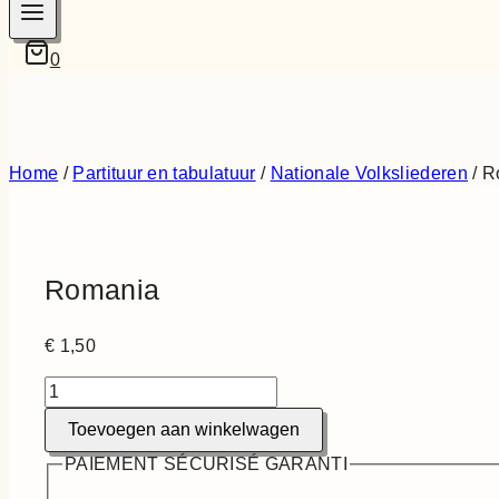
0
Home
/
Partituur en tabulatuur
/
Nationale Volksliederen
/
R
Romania
€
1,50
Romania
aantal
Toevoegen aan winkelwagen
PAIEMENT SÉCURISÉ GARANTI