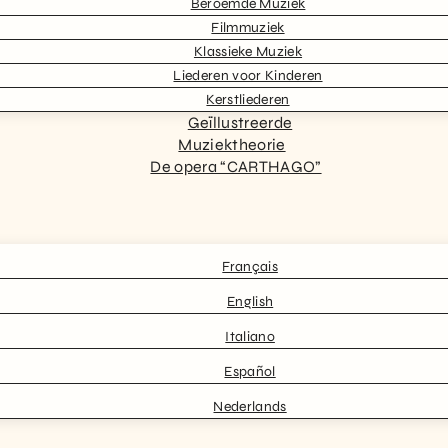
Beroemde Muziek
Filmmuziek
Klassieke Muziek
Liederen voor Kinderen
Kerstliederen
Geïllustreerde
Muziektheorie
De opera “CARTHAGO”
Français
English
Italiano
Español
Nederlands