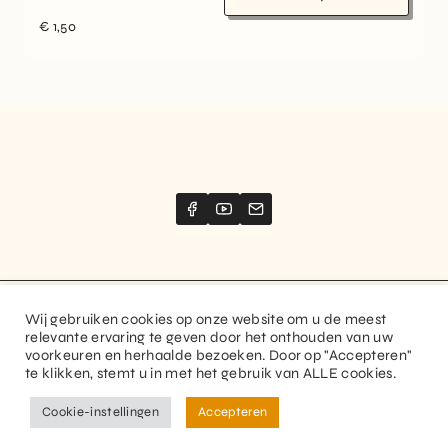
€
1,50
Wij gebruiken cookies op onze website om u de meest
Website created by
Stimize
relevante ervaring te geven door het onthouden van uw
voorkeuren en herhaalde bezoeken. Door op "Accepteren"
© 2026 Guitaranthem. All rights reserved.
te klikken, stemt u in met het gebruik van ALLE cookies.
Privacy Policy
Terms and Conditions
Cookie-instellingen
Accepteren
FR
NL