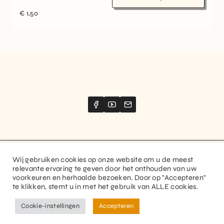
€
1,50
Wij gebruiken cookies op onze website om u de meest
Website created by
Stimize
relevante ervaring te geven door het onthouden van uw
voorkeuren en herhaalde bezoeken. Door op "Accepteren"
© 2026 Guitaranthem. All rights reserved.
te klikken, stemt u in met het gebruik van ALLE cookies.
Privacy Policy
Terms and Conditions
Cookie-instellingen
Accepteren
FR
NL