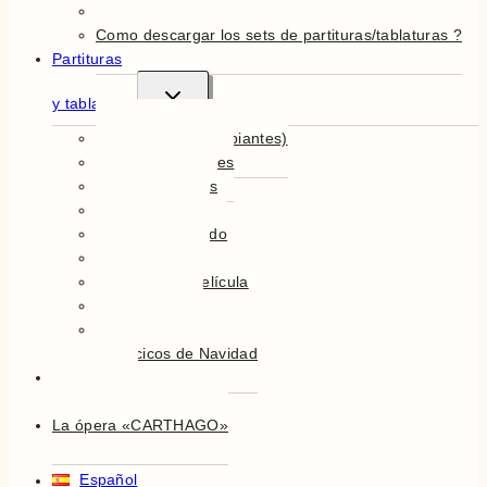
Más en detalle
Como descargar los sets de partituras/tablaturas ?
Partituras
Alternar
y tablaturas
menú
hijo
Easy Guitar (principiantes)
Himnos Nacionales
Música en Ingles
Música Francés
Música del Mundo
Música Famosa
Música de la Película
Música Clásica
Canciones para Niños
Villancicos de Navidad
Teoría de la
música ilustrada
La ópera «CARTHAGO»
Español