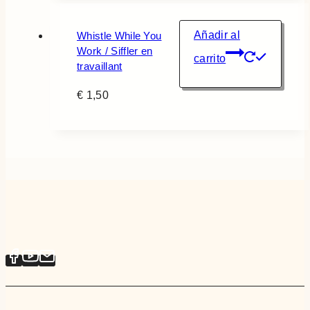
Añadir al
Whistle While You
Work / Siffler en
carrito
travaillant
€
1,50