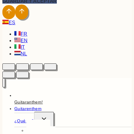
GUARDAR Y ACEPTAR
ES
FR
EN
IT
NL
¡Hola
Guitaranthem!
Guitarenthem
Alternar
¿Qué es?
menú
hijo
En resumen