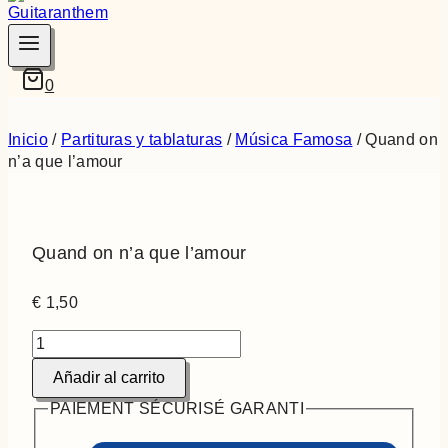
0
Inicio
/
Partituras y tablaturas
/
Música Famosa
/
Quand on
n’a que l’amour
Quand on n’a que l’amour
€
1,50
Quand
on
Añadir al carrito
n'a
que
PAIEMENT SÉCURISÉ GARANTI
l'amour