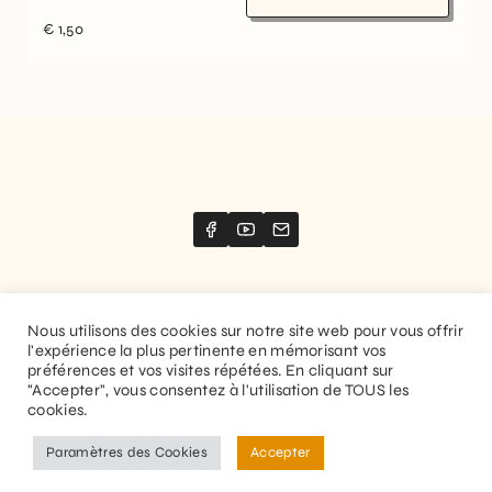
€
1,50
Nous utilisons des cookies sur notre site web pour vous offrir
l'expérience la plus pertinente en mémorisant vos
Website created by
Stimize
préférences et vos visites répétées. En cliquant sur
"Accepter", vous consentez à l'utilisation de TOUS les
© 2026 Guitaranthem. All rights reserved.
cookies.
Privacy Policy
Terms and Conditions
Paramètres des Cookies
Accepter
EN
FR