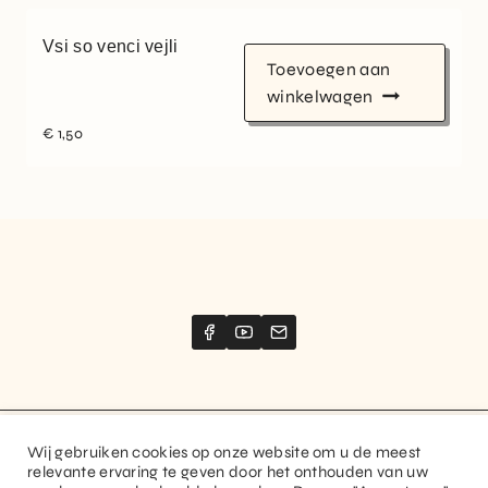
Vsi so venci vejli
Toevoegen aan
winkelwagen
€
1,50
Wij gebruiken cookies op onze website om u de meest
Website created by
Stimize
relevante ervaring te geven door het onthouden van uw